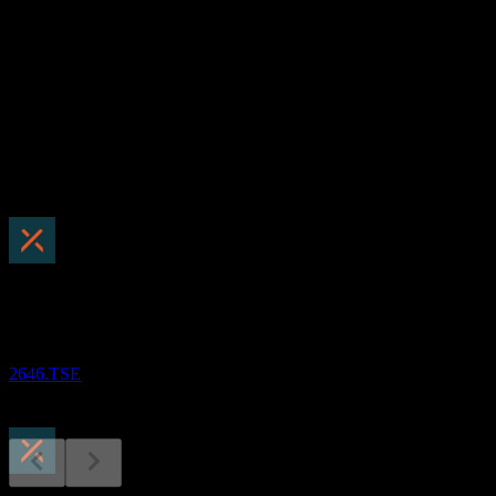
本益比
-
股息殖利率
1.38%
股息
51
即將到來
除息
23
OCT
Global X Japan Metal Business
預估
2646.TSE
股息支付