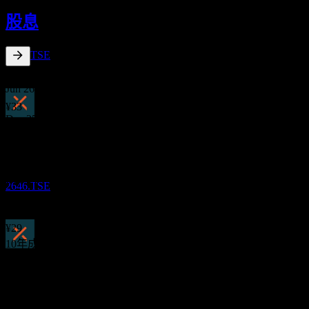
2
股息
DEC
Global X Japan Metal Business
預估
2646.TSE
1.38
%
股息殖利率
Jun 26
¥33
Dec 25
除息
¥18
23
Jun 25
APR
27
Global X Japan Metal Business
¥28
預估
Dec 24
2646.TSE
¥21
May 24
¥29
10年成長
股息支付
不適用
2
5年成長
JUN
27
不適用
Global X Japan Metal Business
預估