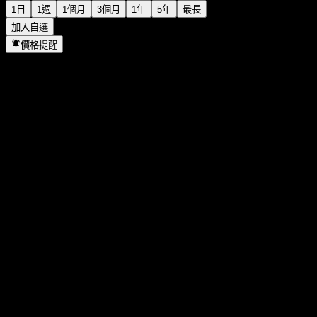
1日
1週
1個月
3個月
1年
5年
最長
加入自選
價格提醒
統計
當日最高
3,840
當日最低
3,708
52週高點
4,500
52週低點
1,834
成交量
10,050
平均成交量
18,105
市值
0