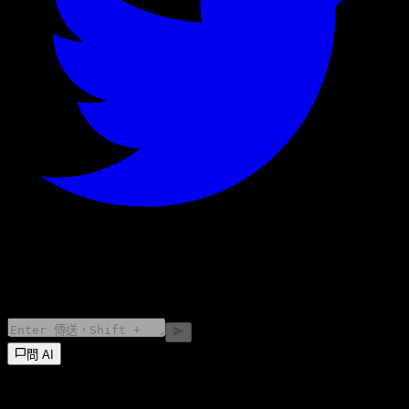
©
2026
Stock Events GmbH
問 AI