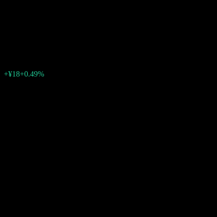
Global X Japan Metal
Business
¥3,708
1
+¥18
+0.49%
06:30 今天