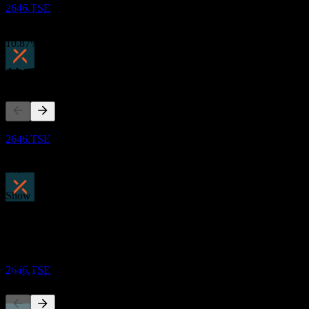
3年成長
2646.TSE
-1.89%
1年成長
10.87%
競爭對手
除息
25
OCT
27
Global X Japan Metal Business
此清單為基於近期市場事件的分析。並非投資建議。
預估
2646.TSE
關於
Show more...
股息支付
執行長
2
ISIN
DEC
27
JP3049380003
Global X Japan Metal Business
預估
上市
2646.TSE