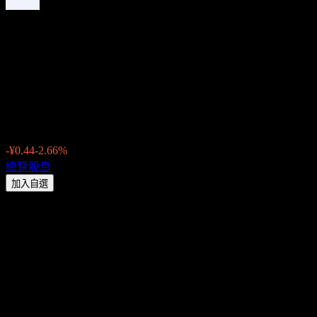
Anhui Sentai WPC Group
ShareLtd. (301429.SZ) 2026 股
息：歷史、除息日 & 殖利率
¥16.11
-¥0.44
-2.66%
Friday 00:00
總覽
股息
加入自選
股息殖利率
4.21%
股息金額
¥0.17
最新除息日
6月 16, 2026
最後派息日
6月 16, 2026