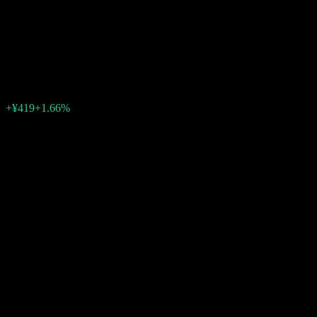
Fidelity Mid-Small Cap Equity
Open
¥25,666
0
+¥419
+1.66%
上週