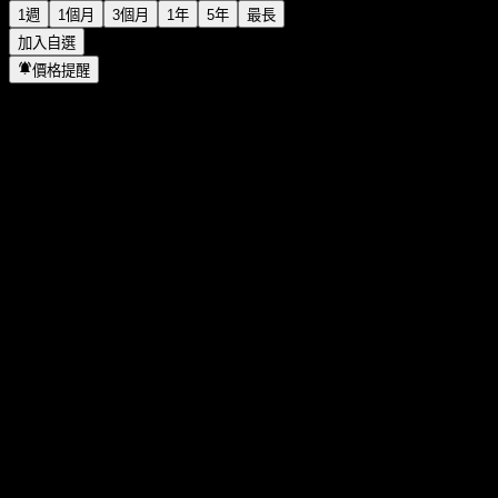
1週
1個月
3個月
1年
5年
最長
加入自選
價格提醒
統計
當日最高
25,666
當日最低
25,666
52週高點
26,774
52週低點
16,566
成交量
-
平均成交量
-
市值
0