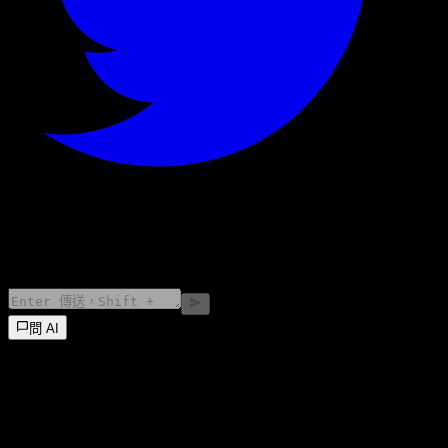
©
2026
Stock Events GmbH
問 AI