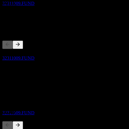
32311009.FUND
24.36%
1年成長
31.58%
競爭對手
除息
16
SEP
27
Fidelity Mid-Small Cap Equity Open
此清單為基於近期市場事件的分析。並非投資建議。
預估
32311009.FUND
關於
Show more...
執行長
股息支付
ISIN
16
32311009
SEP
27
Fidelity Mid-Small Cap Equity Open
預估
上市
32311009.FUND