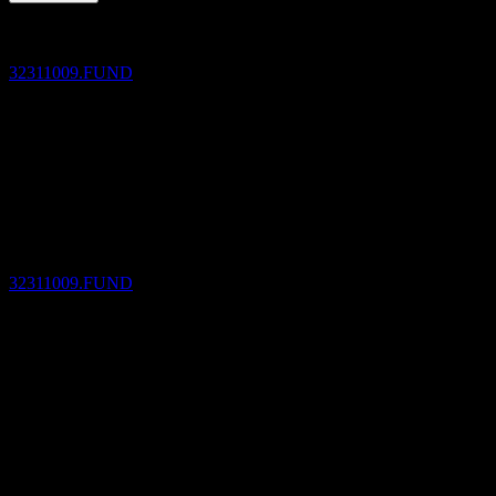
SEP
28
Fidelity Mid-Small Cap Equity Open
預估
32311009.FUND
除息
18
SEP
28
Fidelity Mid-Small Cap Equity Open
預估
32311009.FUND