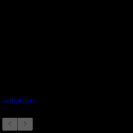
本益比
-
股息殖利率
4.87%
股息
1,250
即將到來
除息
16
SEP
Fidelity Mid-Small Cap Equity Open
預估
32311009.FUND
股息支付