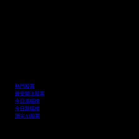
精選組合
熱門股票
最受關注股票
今日漲幅榜
今日跌幅榜
頂尖AI股票
功能