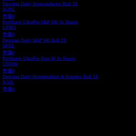
Direxion Daily Semiconductor Bull 3X
SOXL
市值
0
ProShares UltraPro S&P 500 3x Shares
UPRO
市值
0
Direxion Daily S&P 500 Bull 3X
SPXL
市值
0
ProShares UltraPro Dow30 3x Shares
UDOW
市值
0
Direxion Daily Homebuilders & Supplies Bull 3X
NAIL
市值
0
關於
Show more...
執行長
ISIN
XS2596085972