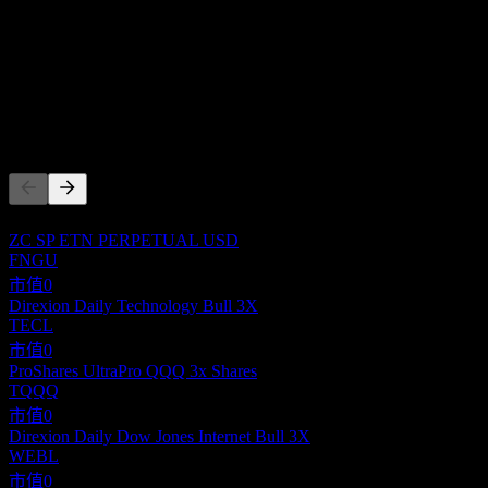
股息殖利率
-
股息
-
競爭對手
此清單為基於近期市場事件的分析。並非投資建議。
ZC SP ETN PERPETUAL USD
FNGU
市值
0
Direxion Daily Technology Bull 3X
TECL
市值
0
ProShares UltraPro QQQ 3x Shares
TQQQ
市值
0
Direxion Daily Dow Jones Internet Bull 3X
WEBL
市值
0