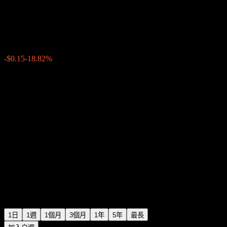
Graniteshares 3X Long Square 
$0.6470
4
-$0.15
-18.82%
15:35 今天
1日
1週
1個月
3個月
1年
5年
最長