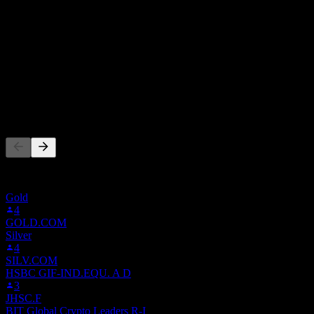
本益比
-
股息殖利率
-
股息
-
其他人也在關注
此清單是根據在 Stock Events 上追蹤 3SPQ.SW 的使用者自選
建立的。這不是投資建議。
Gold
4
GOLD.COM
Silver
4
SILV.COM
HSBC GIF-IND.EQU. A D
3
JHSC.F
BIT Global Crypto Leaders R-I