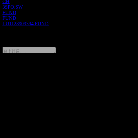
CH
3SPQ.SW
FUND
FUND
LU1128909394.FUND
0 Comments
分享你的想法
FAQ
Bakersteel GF SICAV - Precious Metals EUR AC 今天的股價
是多少？
▼
Bakersteel GF SICAV - Precious Metals EUR AC 的股票代號
是什麼？
▼
Bakersteel GF SICAV - Precious Metals EUR AC 的股價在上
漲嗎？
▼