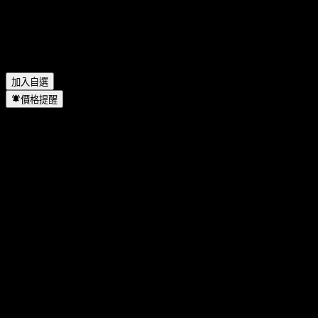
Bakersteel GF SICAV - Precious Metals EUR AC 位於哪個產
業？
▼
Bakersteel GF SICAV - Precious Metals EUR AC 何時完成拆
股？
▼
加入自選
價格提醒