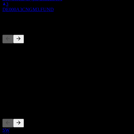
3
DE000A3CNGM3.FUND
競爭對手
此清單為基於近期市場事件的分析。並非投資建議。
關於
Show more...
執行長
ISIN
LU1128909394
上市
SW