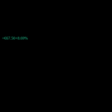
Bakersteel GF SICAV -
Precious Metals EUR AC
€844.00
0
+€67.50
+8.69%
上週