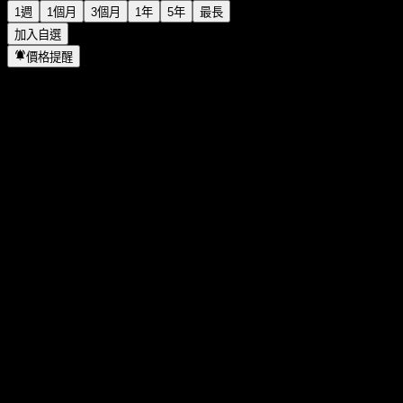
1週
1個月
3個月
1年
5年
最長
加入自選
價格提醒
統計
當日最高
-
當日最低
-
52週高點
1,150
52週低點
483
成交量
-
平均成交量
-
市值
0