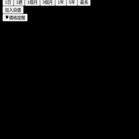
1日
1週
1個月
3個月
1年
5年
最長
加入自選
價格提醒
統計
當日最高
0.996
當日最低
0.995
52週高點
1.192
52週低點
0.843
成交量
80,400
平均成交量
-
市值
0