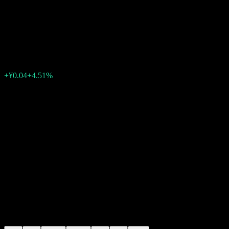
Hwabao WP CSI
Pharmaceuticals Index
¥0.9960
0
+¥0.04
+4.51%
Friday 07:00