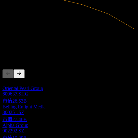
1.09B
營收
-1.5B
淨利
競爭對手
此清單為基於近期市場事件的分析。並非投資建議。
Oriental Pearl Group
600637.SHG
市值
26.53B
Beijing Enlight Media
300251.SZ
市值
27.46B
Alpha Group
002292.SZ
市值
10.29B