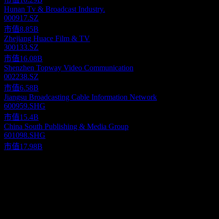
Hunan Tv & Broadcast Industry.
000917.SZ
市值
8.85B
Zhejiang Huace Film & TV
300133.SZ
市值
16.08B
Shenzhen Topway Video Communication
002238.SZ
市值
6.58B
Jiangsu Broadcasting Cable Information Network
600959.SHG
市值
15.4B
China South Publishing & Media Group
601098.SHG
市值
17.98B
關於
Shaanxi Broadcast & TV Network Intermediary(Group)Co.,Ltd.
engages in planning, shooting, production, and distribution of radio
and television programs in China. It is also involved in cable and
wireless digital tv operations, TV shopping, mobile TV, film and
Show more...