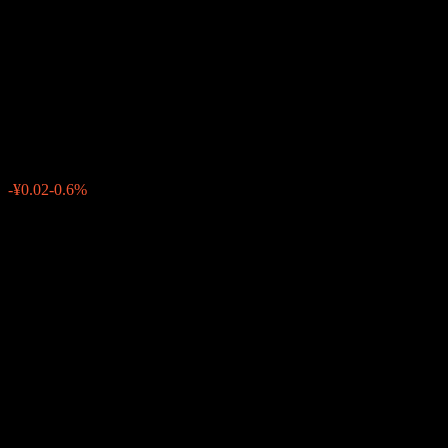
Shaanxi Broadcast & TV
Network Intermediary
(Group)
¥3.31
1
-¥0.02
-0.6%
06:53 今天