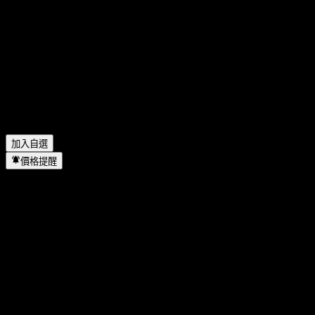
Shaanxi Broadcast & TV Network Intermediary (Group) 有多少
名員工？
▼
Shaanxi Broadcast & TV Network Intermediary (Group) 位於哪
個產業？
▼
Shaanxi Broadcast & TV Network Intermediary (Group) 何時完
成拆股？
▼
Shaanxi Broadcast & TV Network Intermediary (Group) 的總部
在哪裡？
▼
加入自選
價格提醒