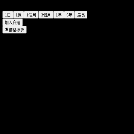
1日
1週
1個月
3個月
1年
5年
最長
加入自選
價格提醒
統計
當日最高
3.39
當日最低
3.23
52週高點
5.66
52週低點
2.7
成交量
16,964,600
平均成交量
19,405,442