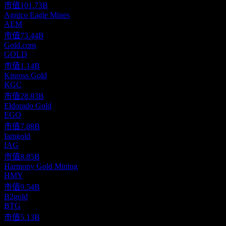
市值
101.73B
Agnico Eagle Mines
AEM
市值
73.44B
Gold.com
GOLD
市值
1.14B
Kinross Gold
KGC
市值
28.83B
Eldorado Gold
EGO
市值
7.88B
Iamgold
IAG
市值
8.85B
Harmony Gold Mining
HMY
市值
9.54B
B2gold
BTG
市值
5.13B