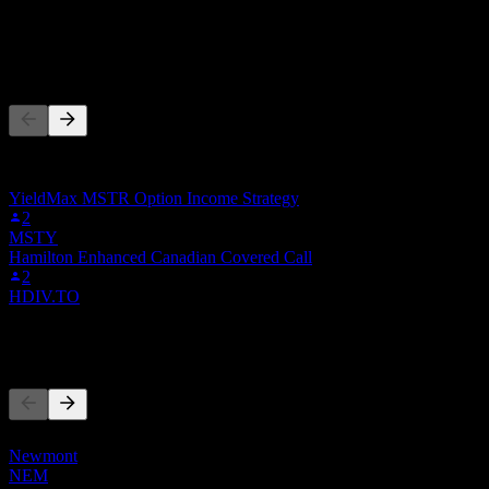
2.77M
淨利
其他人也在關注
此清單是根據在 Stock Events 上追蹤 6BP0.STU 的使用者自選
建立的。這不是投資建議。
YieldMax MSTR Option Income Strategy
2
MSTY
Hamilton Enhanced Canadian Covered Call
2
HDIV.TO
競爭對手
此清單為基於近期市場事件的分析。並非投資建議。
Newmont
NEM