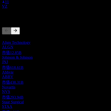
11
VZ
競爭對手
此清單為基於近期市場事件的分析。並非投資建議。
Align Technology
ALGN
市值
12.85B
Johnson & Johnson
JNJ
市值
618.61B
Abbvie
ABBV
市值
438.31B
Novartis
NVS
市值
293.94B
Staar Surgical
STAA