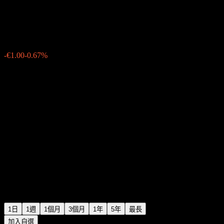
Glaukos
€148.00
37
-€1.00
-0.67%
Monday 06:03
1日
1週
1個月
3個月
1年
5年
最長
加入自選