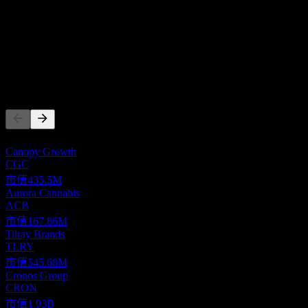
股息殖利率
-
股息
-
競爭對手
此清單為基於近期市場事件的分析。並非投資建議。
Canopy Growth
CGC
市值
435.5M
Aurora Cannabis
ACB
市值
167.86M
Tilray Brands
TLRY
市值
545.68M
Cronos Group
CRON
市值
1.03B