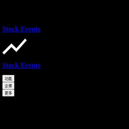
Stock Events
Stock Events
功能
企業
更多