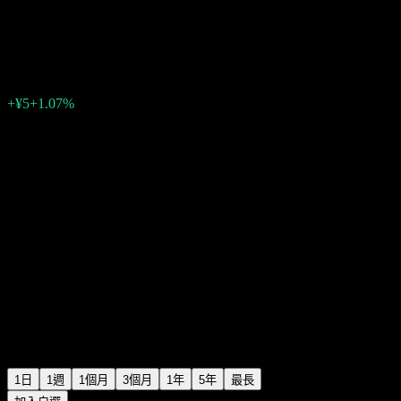
Sincere
¥473
2
+¥5
+1.07%
06:30 今天
1日
1週
1個月
3個月
1年
5年
最長