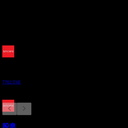
股息殖利率
3.85%
股息
18.19
即將到來
財報
14
AUG
Sincere
7782.TSE
除息
29
股息
DEC