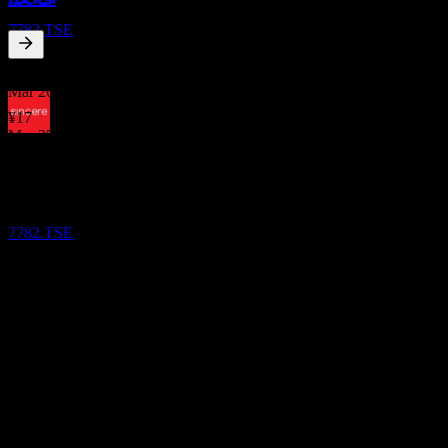
Sincere
7782.TSE
3.85
%
股息殖利率
Mar 26
¥17
Mar 25
除息
¥19
29
Mar 24
DEC
27
Sincere
¥14
預估
Mar 23
7782.TSE
¥4
Mar 22
¥5
10年成長
6.05%
5年成長
29.2%
3年成長
8.74%
1年成長