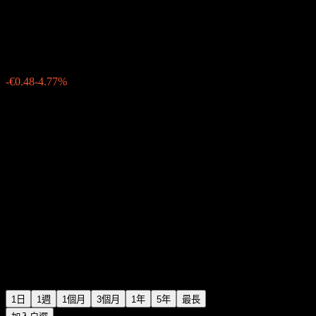
Ubtech Robotics
€9.60
98
-€0.48
-4.77%
07:15 今天
1日
1週
1個月
3個月
1年
5年
最長