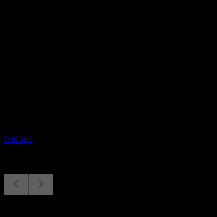
股息殖利率
-
股息
-
即將到來
財報
27
AUG
Ubtech Robotics
7US.MU
財報