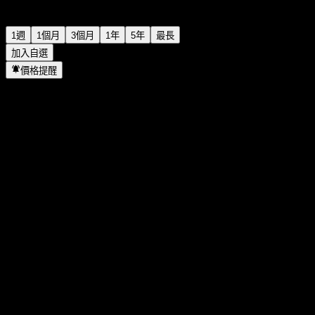
1週
1個月
3個月
1年
5年
最長
加入自選
價格提醒
統計
當日最高
-
當日最低
-
52週高點
7.85
52週低點
4.67
成交量
-
平均成交量
-