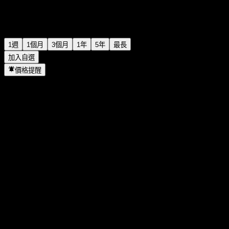
1週
1個月
3個月
1年
5年
最長
加入自選
價格提醒
統計
當日最高
-
當日最低
-
52週高點
9.67
52週低點
7.74
成交量
-
平均成交量