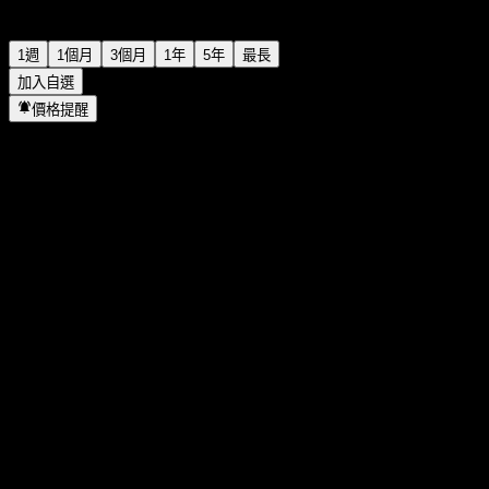
1週
1個月
3個月
1年
5年
最長
加入自選
價格提醒
統計
當日最高
-
當日最低
-
52週高點
11.04
52週低點
9.7
成交量
-
平均成交量
-