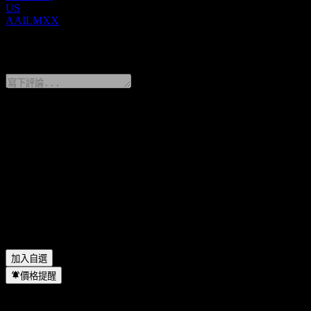
US
AAILMXX
0 Comments
分享你的想法
FAQ
Bank of the West Point to Point CD AAILMXX 今天的股價
Bank of the West Point to Point CD AAILMXX 的股票代號
Bank of the West Point to Point CD AAILMXX 位於哪個產業？
Bank of the West Point to Point CD AAILMXX 何時完成拆股？
加入自選
價格提醒