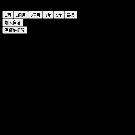
1週
1個月
3個月
1年
5年
最長
加入自選
價格提醒
統計
當日最高
-
當日最低
-
52週高點
89.97
52週低點
86.54
成交量
-
平均成交量
-