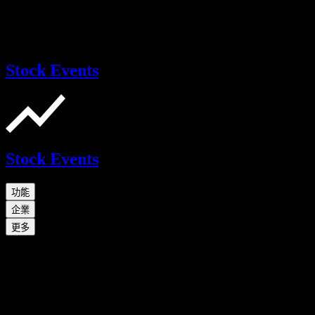
Stock Events
Stock Events
功能
企業
更多