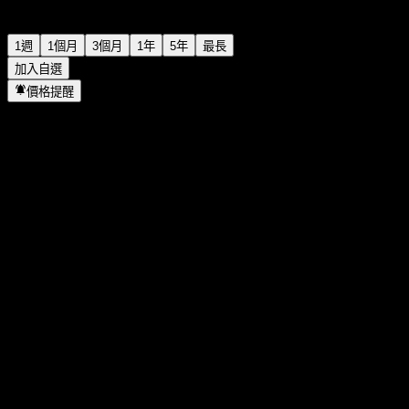
1週
1個月
3個月
1年
5年
最長
加入自選
價格提醒
統計
當日最高
-
當日最低
-
52週高點
105.05
52週低點
83.71
成交量
-
平均成交量
-