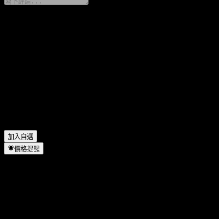
分享你的想法
FAQ
Aark 今天的股價是多少？
▼
Aark 的股票代號是什麼？
▼
Aark 的股價在上漲嗎？
▼
Aark 位於哪個產業？
▼
Aark 何時完成拆股？
▼
加入自選
價格提醒