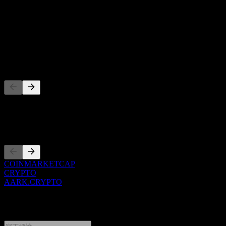
股息殖利率
-
股息
-
競爭對手
此清單為基於近期市場事件的分析。並非投資建議。
上市
COINMARKETCAP
CRYPTO
AARK.CRYPTO
0 Comments