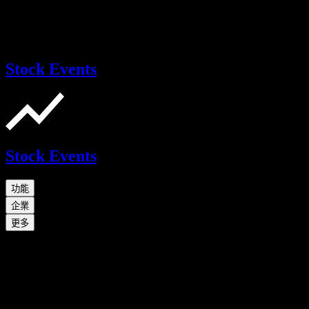
Stock Events
Stock Events
功能
企業
更多