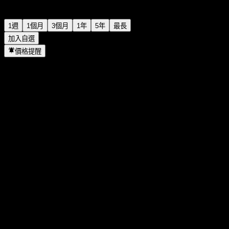
1週
1個月
3個月
1年
5年
最長
加入自選
價格提醒
統計
當日最高
-
當日最低
-
52週高點
175.02
52週低點
126.25
成交量
-
平均成交量
-