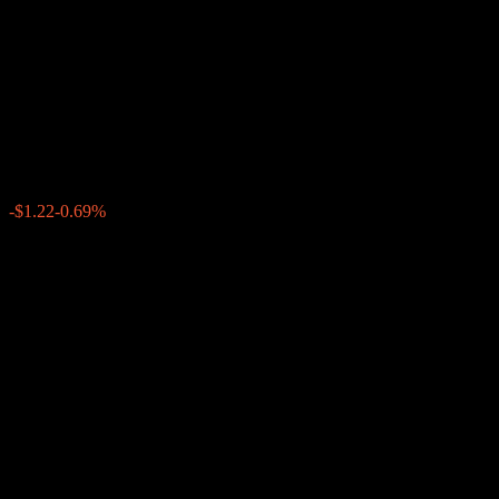
GS Finance Point to Point
Worst Of Buffer Note
AAUUYXX
$175.02
0
-$1.22
-0.69%
上週