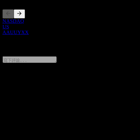
NASDAQ
US
AAUUYXX
0 Comments
分享你的想法
FAQ
GS Finance Point to Point Worst Of Buffer Note AAUUYXX 今
天的股價是多少？
▼
GS Finance Point to Point Worst Of Buffer Note AAUUYXX 的
股票代號是什麼？
▼
GS Finance Point to Point Worst Of Buffer Note AAUUYXX 位