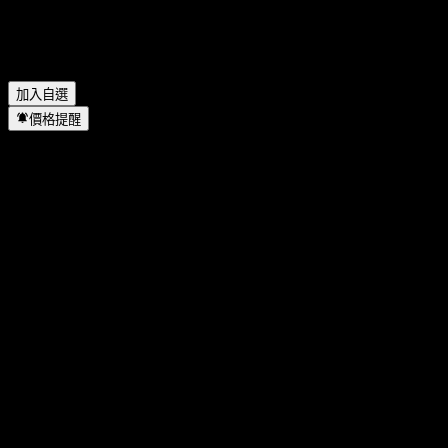
於哪個產業？
▼
GS Finance Point to Point Worst Of Buffer Note AAUUYXX 何
時完成拆股？
▼
加入自選
價格提醒