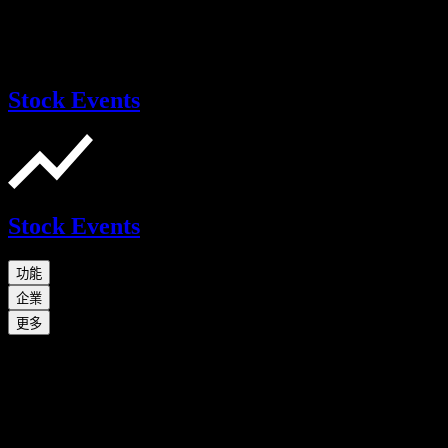
Stock Events
Stock Events
功能
企業
更多