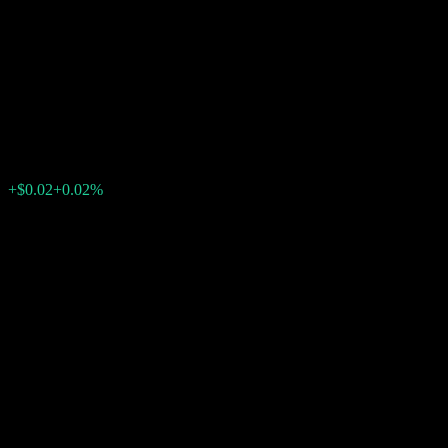
HSBC Bank USA N.A. Point to
Point CD With Knock Out
ABHCDXX
$100.93
0
+$0.02
+0.02%
上週