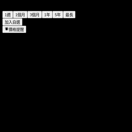
1週
1個月
3個月
1年
5年
最長
加入自選
價格提醒
統計
當日最高
-
當日最低
-
52週高點
103.57
52週低點
97.41
成交量
-
平均成交量
-