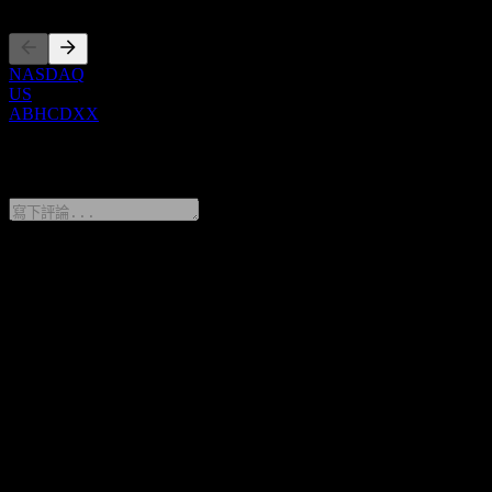
NASDAQ
US
ABHCDXX
0 Comments
分享你的想法
FAQ
HSBC Bank USA N.A. Point to Point CD With Knock Out
ABHCDXX 今天的股價是多少？
▼
HSBC Bank USA N.A. Point to Point CD With Knock Out
ABHCDXX 的股票代號是什麼？
▼
HSBC Bank USA N.A. Point to Point CD With Knock Out