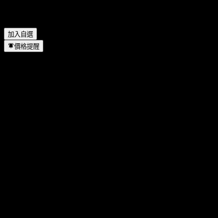
ABHCDXX 位於哪個產業？
▼
HSBC Bank USA N.A. Point to Point CD With Knock Out
ABHCDXX 何時完成拆股？
▼
加入自選
價格提醒