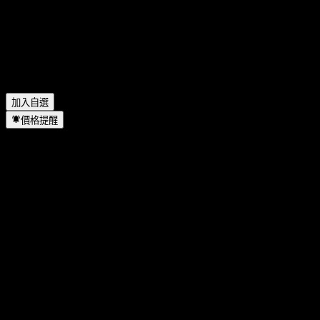
Contingent Interest Buffer Note ABHETXX 的股票代號是什麼？
▼
JPMorgan Chase Financial Company LLC Autocallable
Contingent Interest Buffer Note ABHETXX 位於哪個產業？
▼
JPMorgan Chase Financial Company LLC Autocallable
Contingent Interest Buffer Note ABHETXX 何時完成拆股？
▼
加入自選
價格提醒