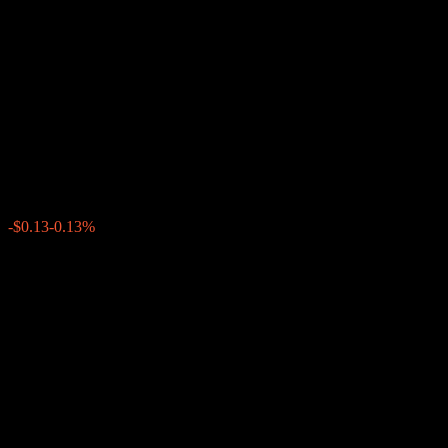
JPMorgan Chase Financial
Company LLC Autocallable
Contingent Interest Buffer
Note ABHETXX
$97.04
0
-$0.13
-0.13%
上週