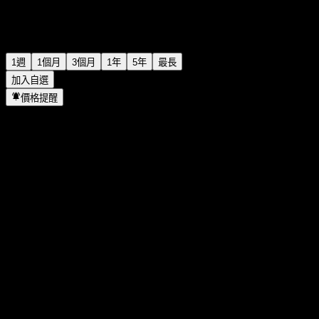
1週
1個月
3個月
1年
5年
最長
加入自選
價格提醒
統計
當日最高
-
當日最低
-
52週高點
100.94
52週低點
84.37
成交量
-
平均成交量