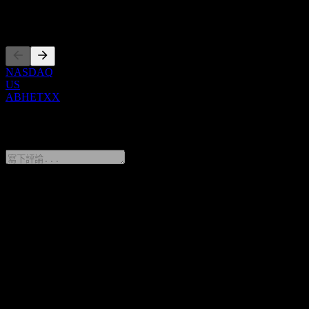
上市
NASDAQ
US
ABHETXX
0 Comments
分享你的想法
FAQ
JPMorgan Chase Financial Company LLC Autocallable
Contingent Interest Buffer Note ABHETXX 今天的股價是多少？
▼
JPMorgan Chase Financial Company LLC Autocallable