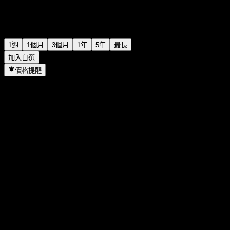
1週
1個月
3個月
1年
5年
最長
加入自選
價格提醒
統計
當日最高
-
當日最低
-
52週高點
133.51
52週低點
117.36
成交量
-
平均成交量