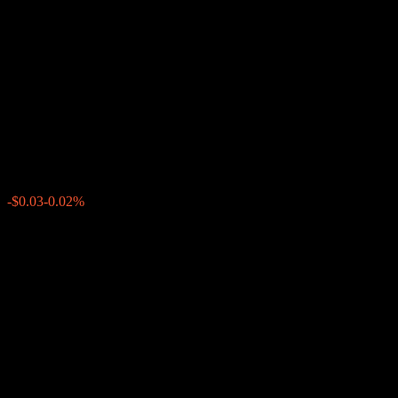
JPMorgan Chase Financial
Company LLC Uncapped ATM
Digital Barrier Note
ABHPFXX
$133.51
0
-$0.03
-0.02%
上週