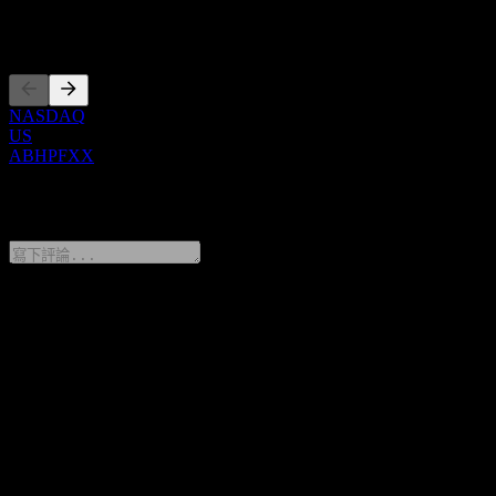
上市
NASDAQ
US
ABHPFXX
0 Comments
分享你的想法
FAQ
JPMorgan Chase Financial Company LLC Uncapped ATM
Digital Barrier Note ABHPFXX 今天的股價是多少？
▼
JPMorgan Chase Financial Company LLC Uncapped ATM
Digital Barrier Note ABHPFXX 的股票代號是什麼？
▼