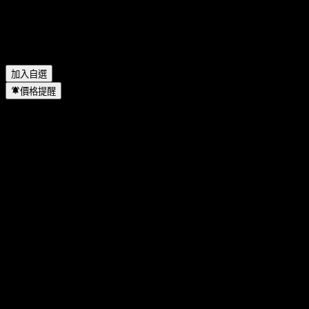
JPMorgan Chase Financial Company LLC Uncapped ATM
Digital Barrier Note ABHPFXX 位於哪個產業？
▼
JPMorgan Chase Financial Company LLC Uncapped ATM
Digital Barrier Note ABHPFXX 何時完成拆股？
▼
加入自選
價格提醒