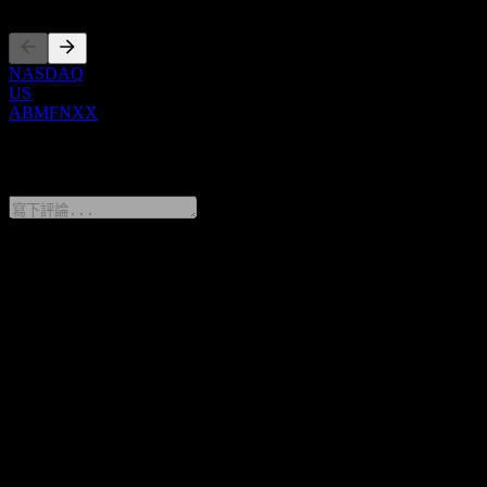
NASDAQ
US
ABMFNXX
0 Comments
分享你的想法
FAQ
Barclays Bank Autocallable Contingent Interest Worst Of Barrier
Note ABMFNXX 今天的股價是多少？
▼
Barclays Bank Autocallable Contingent Interest Worst Of Barrier
Note ABMFNXX 的股票代號是什麼？
▼
Barclays Bank Autocallable Contingent Interest Worst Of Barrier