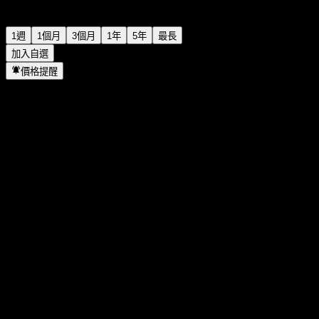
1週
1個月
3個月
1年
5年
最長
加入自選
價格提醒
統計
當日最高
-
當日最低
-
52週高點
95.12
52週低點
58.63
成交量
-
平均成交量
-