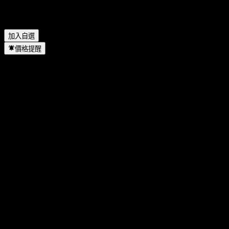
Note ABMFNXX 位於哪個產業？
▼
Barclays Bank Autocallable Contingent Interest Worst Of Barrier
Note ABMFNXX 何時完成拆股？
▼
加入自選
價格提醒