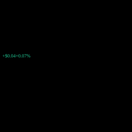
Barclays Bank Autocallable
Contingent Interest Worst Of
Barrier Note ABMFNXX
$60.26
0
+$0.04
+0.07%
上週