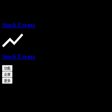
Stock Events
Stock Events
功能
企業
更多