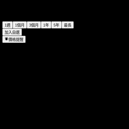
1週
1個月
3個月
1年
5年
最長
加入自選
價格提醒
統計
當日最高
-
當日最低
-
52週高點
124.39
52週低點
101.98
成交量
-
平均成交量