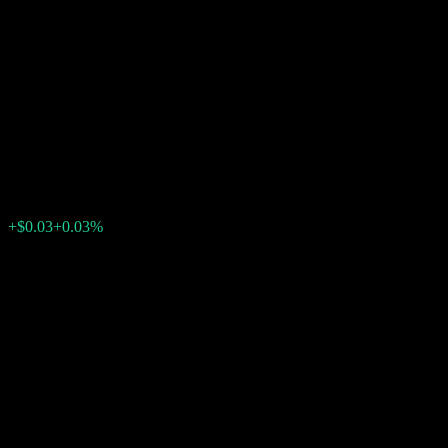
Morgan Stanley Finance LLC
Issuer Callable Contingent
Interest OTM Digital Worst Of
Barrier Note ACJPDXX
$99.39
0
+$0.03
+0.03%
上週