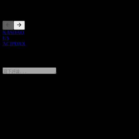
上市
NASDAQ
US
ACJPDXX
0 Comments
分享你的想法
FAQ
Morgan Stanley Finance LLC Issuer Callable Contingent Interest
OTM Digital Worst Of Barrier Note ACJPDXX 今天的股價是多
少？
▼