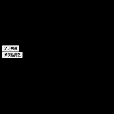
Morgan Stanley Finance LLC Issuer Callable Contingent Interest
OTM Digital Worst Of Barrier Note ACJPDXX 的股票代號是什
麼？
▼
Morgan Stanley Finance LLC Issuer Callable Contingent Interest
OTM Digital Worst Of Barrier Note ACJPDXX 位於哪個產業？
▼
Morgan Stanley Finance LLC Issuer Callable Contingent Interest
OTM Digital Worst Of Barrier Note ACJPDXX 何時完成拆股？
▼
加入自選
價格提醒