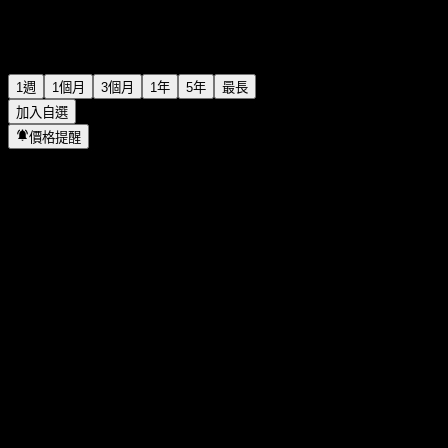
1週
1個月
3個月
1年
5年
最長
加入自選
價格提醒
統計
當日最高
-
當日最低
-
52週高點
99.74
52週低點
94.32
成交量
-
平均成交量