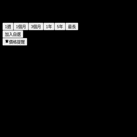
1週
1個月
3個月
1年
5年
最長
加入自選
價格提醒
統計
當日最高
-
當日最低
-
52週高點
105.87
52週低點
77.74
成交量
-
平均成交量