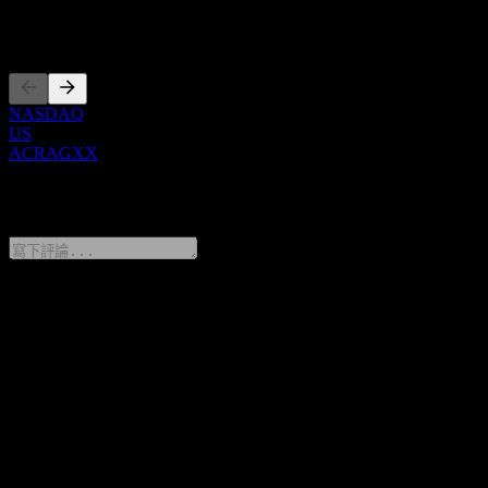
上市
NASDAQ
US
ACRAGXX
0 Comments
分享你的想法
FAQ
BNP Paribas Autocallable Contingent Interest Barrier Note With
Coupon Memory ACRAGXX 今天的股價是多少？
▼
BNP Paribas Autocallable Contingent Interest Barrier Note With
Coupon Memory ACRAGXX 的股票代號是什麼？
▼