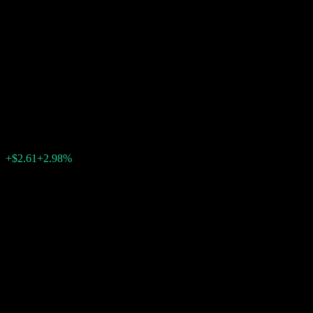
BNP Paribas Autocallable
Contingent Interest Barrier
Note With Coupon Memory
ACRAGXX
$90.24
0
+$2.61
+2.98%
上週