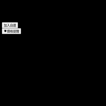
BNP Paribas Autocallable Contingent Interest Barrier Note With
Coupon Memory ACRAGXX 位於哪個產業？
▼
BNP Paribas Autocallable Contingent Interest Barrier Note With
Coupon Memory ACRAGXX 何時完成拆股？
▼
加入自選
價格提醒