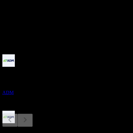
35.9
股息殖利率
2.68%
股息
2.06
即將到來
除息
19
AUG
Archer Daniels Midland
ADM
股息支付
9