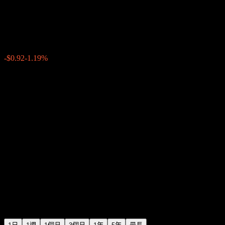
Archer Daniels Midland
$76.59
5779
-$0.92
-1.19%
20:00 今天
+$0.00
+0%
21:21
盤後