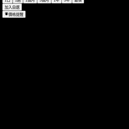
1日
1週
1個月
3個月
1年
5年
最長
加入自選
價格提醒
統計
當日最高
77.59
當日最低
75.77
52週高點
88.46
52週低點
55.58
成交量
2,753,116
平均成交量
3,612,130
市值
36.91B
本益比