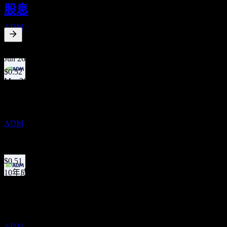
股息
SEP
Archer Daniels Midland
ADM
2.68
%
股息殖利率
Jun 26
$0.52
Mar 26
財報
$0.52
27
Dec 25
OCT
Archer Daniels Midland
$0.51
ADM
Sep 25
$0.51
Jun 25
$0.51
10年成長
5.65%
除息
19
5年成長
NOV
7.04%
Archer Daniels Midland
3年成長
預估
4.94%
ADM