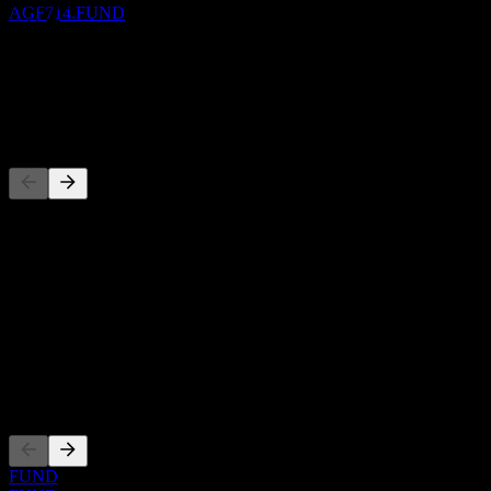
3年成長
AGF714.FUND
不適用
1年成長
369.17%
競爭對手
此清單為基於近期市場事件的分析。並非投資建議。
關於
Show more...
執行長
上市
FUND