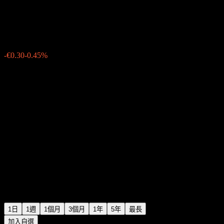
Agree Realty
€66.29
9512
-€0.30
-0.45%
Thursday 06:03
1日
1週
1個月
3個月
1年
5年
最長
加入自選