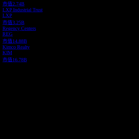
市值
2.74B
LXP Industrial Trust
LXP
市值
3.25B
Regency Centers
REG
市值
14.88B
Kimco Realty
KIM
市值
16.78B
關於
Agree Realty Corporation functions as a publicly traded Real Estate
Investment Trust (REIT), concentrating its efforts on the acquisition
and development of commercial properties. These assets are
primarily net-leased to leading companies within the retail sector. As
Show more...
of September 30, 2020, the firm oversaw a substantial portfolio of
執行長
1,027 properties, which were distributed across 45 U.S. states and
Mr. Richard A. Agree
encompassed a total gross leasable area of approximately 21.0
員工
million square feet. Shares of Agree Realty's common stock are
75
available for trade on the New York Stock Exchange, identified by
國家