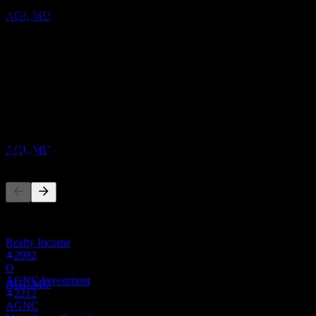
預估
AGL.MU
最高預估為 69.05。
來自過去6個月內的 12 則評分。這不是投資建議。
買入
67
%
持有
股息支付
33
%
11
賣出
DEC
0
%
Agree Realty
預估
AGL.MU
其他人也在關注
此清單是根據在 Stock Events 上追蹤 AGL.MU 的使用者自選
除息
建立的。這不是投資建議。
31
Realty Income
DEC
2982
Agree Realty
O
預估
AGNC Investment
AGL.MU
2212
AGNC