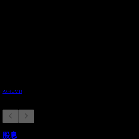
股息殖利率
4.19%
股息
2.78
即將到來
股息支付
14
AUG
Agree Realty
已減少
AGL.MU
除息
31
股息
AUG