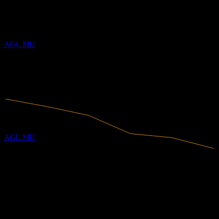
財務
除息
2
NOV
27.4%
利潤率
Agree Realty
預估
有盈利
AGL.MU
2020
2021
2022
2023
2024
2025
股息支付
13
NOV
Agree Realty
預估
AGL.MU
623.72M
營收
170.88M
淨利
除息
分析師評級
30
NOV
Agree Realty
64.25
平均目標價