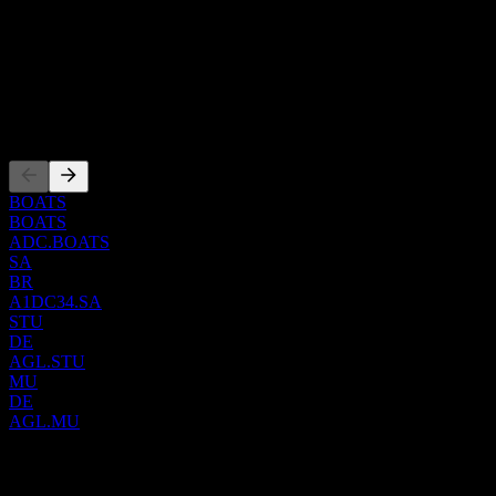
the ticker symbol ADC.
美國
ISIN
US0084921008
上市
BOATS
BOATS
ADC.BOATS
SA
BR
A1DC34.SA
STU
DE
AGL.STU
MU
DE
AGL.MU
0 Comments