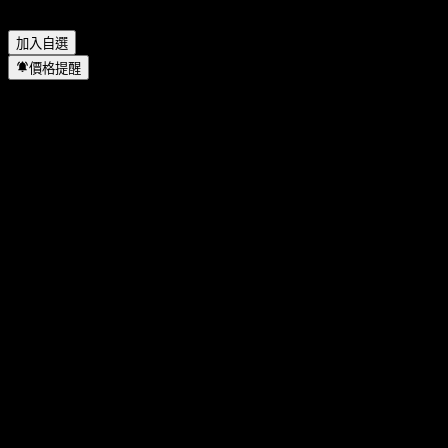
Agree Realty 的總部在哪裡？
▼
加入自選
價格提醒