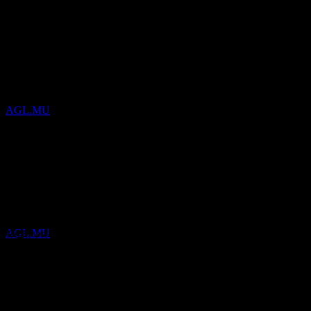
1.9%
財報
股息支付
14
27
Oct
預期
OCT
Q1 2026
Agree Realty
預估
AGL.MU
Q2 2026
下一步
財報
0.38
27
0.4
OCT
0.41
Agree Realty
0.43
AGL.MU
預期EPS
0.41502181
實際EPS
不適用