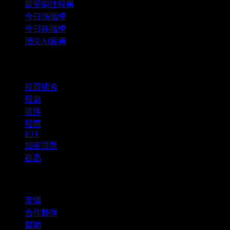
最受關注股票
今日漲幅榜
今日跌幅榜
頂尖AI股票
功能
投資組合
股息
事件
股票
ETF
加密貨幣
商品
company
定價
合作夥伴
幫助