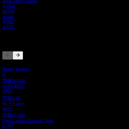
Main Street Capital
2060
MAIN
Apple
1867
AAPL
競爭對手
此清單為基於近期市場事件的分析。並非投資建議。
Realty Income
O
市值
59.04B
NNN REIT
NNN
市值
8.9B
W. P. Carey
WPC
市值
15.96B
Four Corners Property Trust
FCPT