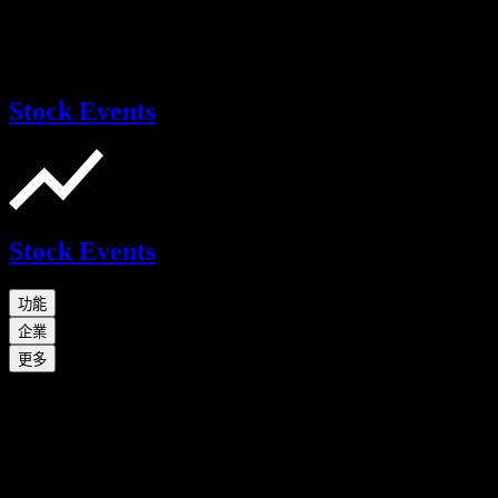
Stock Events
Stock Events
功能
企業
更多