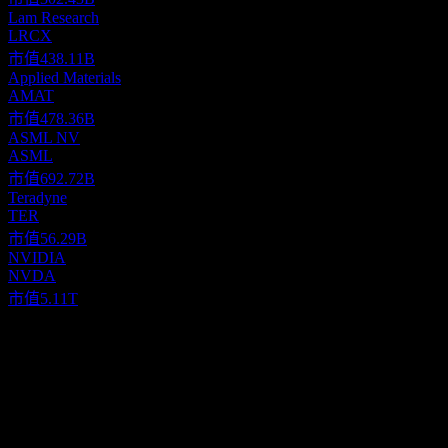
Lam Research
LRCX
市值
438.11B
Applied Materials
AMAT
市值
478.36B
ASML NV
ASML
市值
692.72B
Teradyne
TER
市值
56.29B
NVIDIA
NVDA
市值
5.11T
關於
Arteris, Inc., together with its subsidiaries, provides semiconductor
system intellectual property (IP) solutions in the United States, rest
of the Americas, China, Korea, the rest of the Asia Pacific, Europe,
and the Middle East. It manages on-chip communications and IP
Show more...