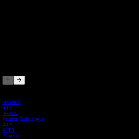
最高預估為 40.00。
來自過去6個月內的 4 則評分。這不是投資建議。
買入
75
%
持有
25
%
賣出
0
%
其他人也在關注
此清單是根據在 Stock Events 上追蹤 AIP 的使用者自選建立
的。這不是投資建議。
NVIDIA
15
NVDA
Palantir Technologies
13
PLTR
Amazon