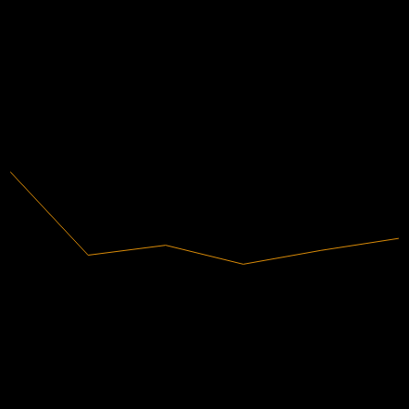
-0.12
-0.09
-49.23%
利潤率
-0.06
未盈利
-0.03
2020
2021
2022
2023
2024
2025
70.58M
營收
-34.75M
淨利
分析師評級
38.25
平均目標價