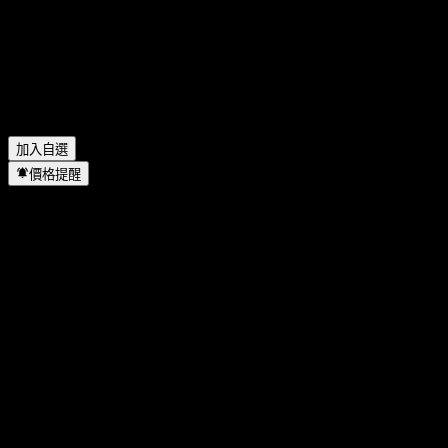
Arteris 去年的淨利是多少？
▼
Arteris 會發放股息嗎？
▼
Arteris 有多少名員工？
▼
Arteris 位於哪個產業？
▼
Arteris 何時完成拆股？
▼
Arteris 的總部在哪裡？
▼
加入自選
價格提醒