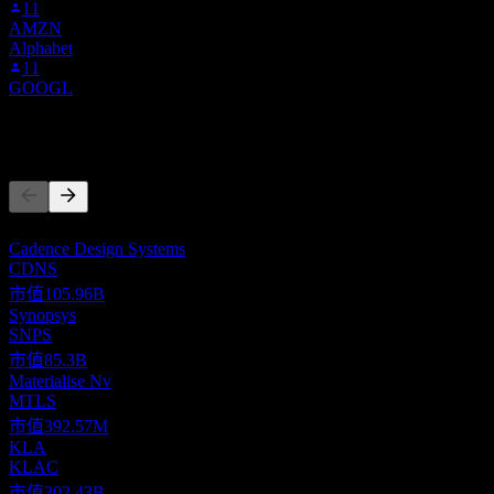
11
AMZN
Alphabet
11
GOOGL
競爭對手
此清單為基於近期市場事件的分析。並非投資建議。
Cadence Design Systems
CDNS
市值
105.96B
Synopsys
SNPS
市值
85.3B
Materialise Nv
MTLS
市值
392.57M
KLA
KLAC
市值
302.43B