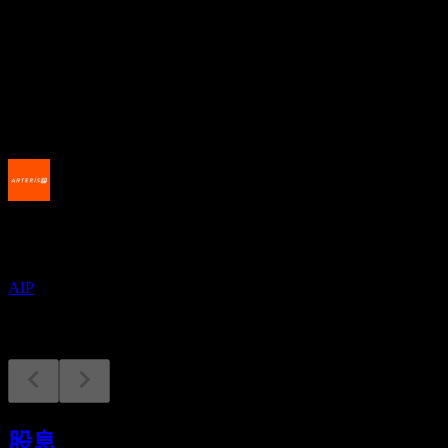
股息殖利率
-
股息
-
即將到來
財報
10
NOV
Arteris
AIP
股息