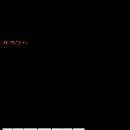
Membership Int Ser Lola
Shares Of Beneficial Interest
$8.75
0
-$0.75
-7.89%
Wednesday 14:56