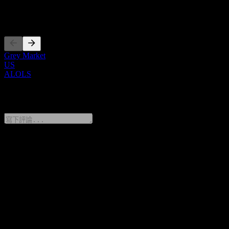
上市
Grey Market
US
ALOLS
0 Comments
分享你的想法
FAQ
Membership Int Ser Lola Shares Of Beneficial Interest 今天的股
價是多少？
▼
Membership Int Ser Lola Shares Of Beneficial Interest 的股票代