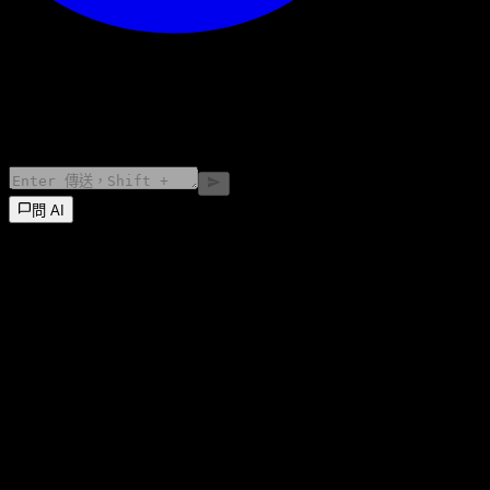
©
2026
Stock Events GmbH
問 AI