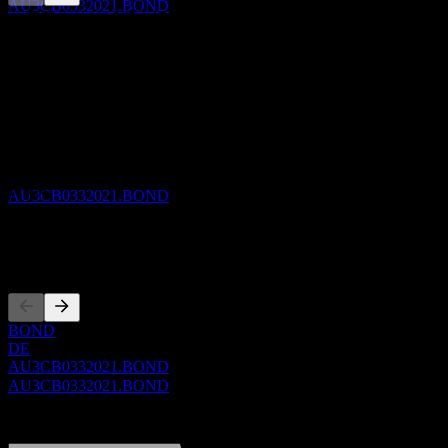
AU3CB0332021.BOND
此清單為基於近期市場事件的分析。並非投資建議。
關於
除息
Show more...
5
執行長
SEP
27
ISIN
Commonwealth Bank of Australia 64% 26/46
AU3CB0332021
預估
WKN
AU3CB0332021.BOND
A4EQ9G
上市
股息支付
5
BOND
SEP
27
DE
Commonwealth Bank of Australia 64% 26/46
AU3CB0332021.BOND
預估
AU3CB0332021.BOND
0 Comments