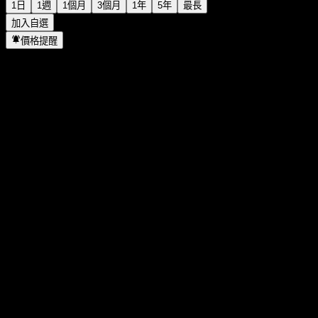
1日
1週
1個月
3個月
1年
5年
最長
加入自選
價格提醒
統計
當日最高
-
當日最低
-
52週高點
101.72
52週低點
96.54
成交量
-
平均成交量
-
市值
0