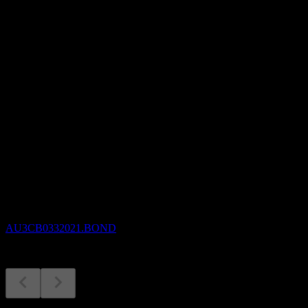
本益比
-
股息殖利率
6.4%
股息
6.4
即將到來
除息
5
SEP
Commonwealth Bank of Australia 64% 26/46
預估
AU3CB0332021.BOND
股息支付