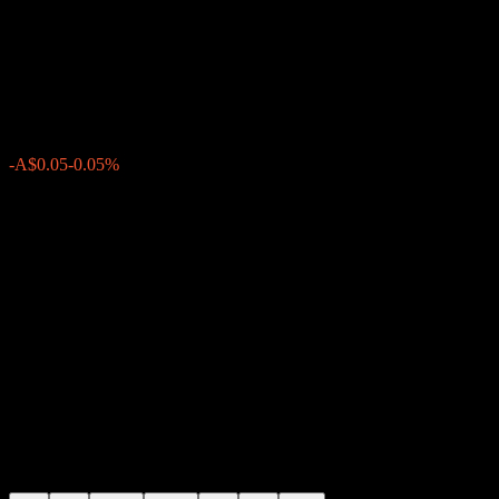
Commonwealth Bank of
Australia 64% 26/46
A$99.99
0
-A$0.05
-0.05%
Friday 15:04