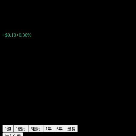
AB Select US Equity Portfolio
$27.80
0
+$0.10
+0.36%
上週
1週
1個月
3個月
1年
5年
最長