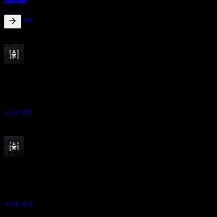
AB Select US Equity Portfolio
預估
AUUAX
5.08
%
股息殖利率
Dec 25
$1.41
Dec 24
除息
$0.00
10
Dec 24
DEC
27
AB Select US Equity Portfolio
$0.71
預估
Dec 24
AUUAX
$1.15
Dec 23
$0.09
10年成長
股息支付
不適用
10
5年成長
DEC
27
不適用
AB Select US Equity Portfolio
預估
3年成長
AUUAX
296.73%