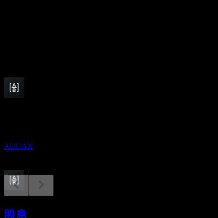
股息殖利率
5.08%
股息
1.41
即將到來
除息
10
DEC
AB Select US Equity Portfolio
預估
AUUAX
股息支付
11
股息
DEC