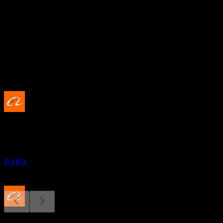
17.36
股息殖利率
0.83%
股息
1.06
即將到來
除息
11
JUN
27
Alibaba Group
預估
BABA
股息支付
13