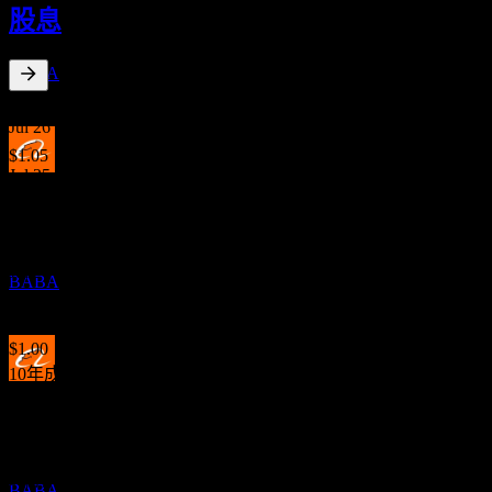
股息
JUL
27
Alibaba Group
預估
BABA
0.83
%
股息殖利率
Jul 26
$1.05
Jul 25
除息
$1.05
12
Jul 25
JUN
28
Alibaba Group
$0.95
預估
Jul 24
BABA
$0.66
Jul 24
$1.00
10年成長
股息支付
不適用
14
5年成長
JUL
28
不適用
Alibaba Group
預估
3年成長
BABA