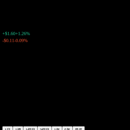
Alibaba Group
$128.41
18645
+$1.60
+1.26%
20:01 今天
-$0.11
-0.09%
20:56
盤後