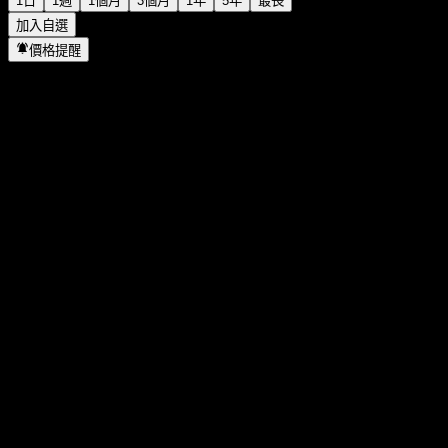
1日
1週
1個月
3個月
1年
5年
最長
加入自選
價格提醒
統計
當日最高
128.62
當日最低
126.08
52週高點
192.67
52週低點
91.99
成交量
5,616,393
平均成交量
12,883,238
市值
307.78B
本益比