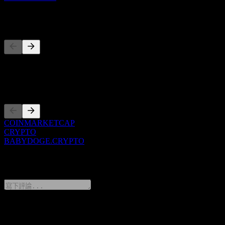
競爭對手
此清單為基於近期市場事件的分析。並非投資建議。
上市
COINMARKETCAP
CRYPTO
BABYDOGE.CRYPTO
0 Comments
分享你的想法