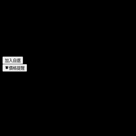
FAQ
BABYDOGE 今天的股價是多少？
▼
BABYDOGE 的股票代號是什麼？
▼
BABYDOGE 的股價在上漲嗎？
▼
BABYDOGE 位於哪個產業？
▼
BABYDOGE 何時完成拆股？
▼
加入自選
價格提醒