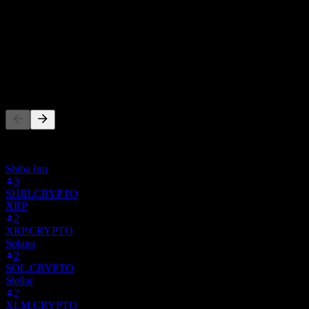
股息殖利率
-
股息
-
其他人也在關注
此清單是根據在 Stock Events 上追蹤 BABYDOGE.CRYPTO
的使用者自選建立的。這不是投資建議。
Shiba Inu
3
SHIB.CRYPTO
XRP
2
XRP.CRYPTO
Solana
2
SOL.CRYPTO
Stellar
2
XLM.CRYPTO