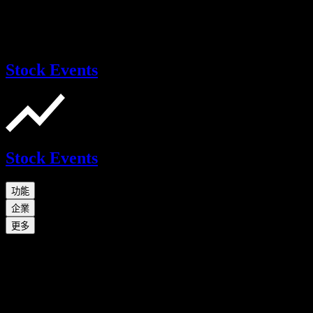
Stock Events
Stock Events
功能
企業
更多