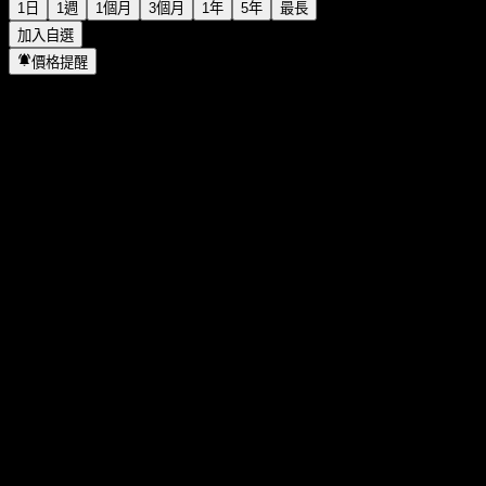
1日
1週
1個月
3個月
1年
5年
最長
加入自選
價格提醒
統計
當日最高
93.16
當日最低
93.16
52週高點
93.5
52週低點
76.56
成交量
-
平均成交量
-
市值
0