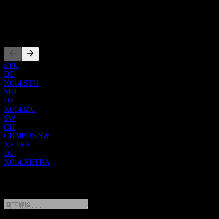
LU2572257397
上市
STU
DE
X014.STU
MU
DE
X014.MU
SW
CH
CBMPUS.SW
XETRA
DE
X014.XETRA
0 Comments