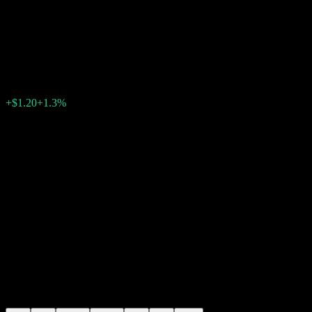
Amundi MSCI Pacific ESG
Broad Transition UCITS Dist
$93.16
0
+$1.20
+1.3%
Thursday 13:32