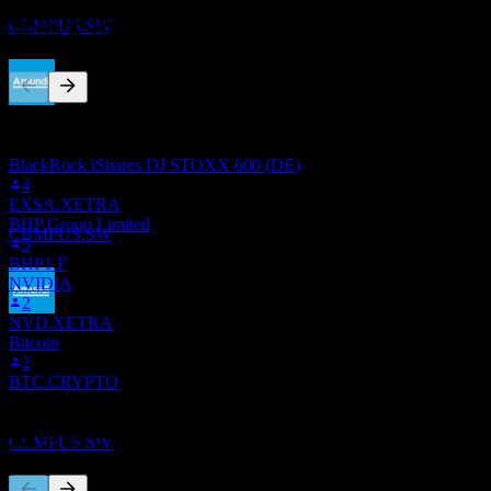
預估
CBMPUS.SW
其他人也在關注
此清單是根據在 Stock Events 上追蹤 CBMPUS.SW 的使用者
除息
9
自選建立的。這不是投資建議。
DEC
27
BlackRock iShares DJ STOXX 600 (DE)
Amundi MSCI Pacific ESG Broad Transition
4
UCITS Dist
EXSA.XETRA
預估
BHP Group Limited
CBMPUS.SW
3
BHP1.F
NVIDIA
2
NVD.XETRA
除息
Bitcoin
10
2
DEC
27
BTC.CRYPTO
Amundi MSCI Pacific ESG Broad Transition
UCITS Dist
預估
競爭對手
CBMPUS.SW