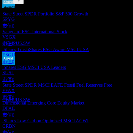
此清單為基於近期市場事件的分析。並非投資建議。
股息支付
State Street SPDR Portfolio S&P 500 Growth
10
SPYG
DEC
27
市值
0
Amundi MSCI Pacific ESG Broad Transition
Vanguard ESG International Stock
UCITS Dist
VSGX
預估
CBMPUS.SW
市值
0
iShares Trust iShares ESG Aware MSCI USA
ESGU
市值
0
iShares ESG MSCI USA Leaders
股息支付
SUSL
13
市值
0
DEC
27
State Street SPDR MSCI EAFE Fossil Fuel Reserves Free
Amundi MSCI Pacific ESG Broad Transition
EFAX
UCITS Dist
預估
市值
0
CBMPUS.SW
Dimensional Emerging Core Equity Market
DFAE
市值
0
iShares Low Carbon Optimized MSCI ACWI
CRBN
市值
0