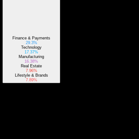
Finance & Payments
29.3%
Technology
17.37%
Manufacturing
16.38%
Real Estate
7.96%
Lifestyle & Brands
7.89%
關於
Show more...
執行長
國家
瑞士
ISIN