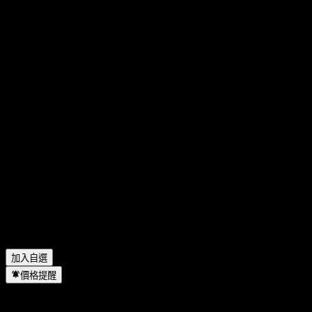
分享你的想法
FAQ
Amundi MSCI Pacific ESG Broad Transition UCITS Dist 今天
的股價是多少？
▼
Amundi MSCI Pacific ESG Broad Transition UCITS Dist 的股
票代號是什麼？
▼
Amundi MSCI Pacific ESG Broad Transition UCITS Dist 會發
放股息嗎？
▼
Amundi MSCI Pacific ESG Broad Transition UCITS Dist 位於
哪個產業？
▼
Amundi MSCI Pacific ESG Broad Transition UCITS Dist 何時
完成拆股？
▼
加入自選
價格提醒