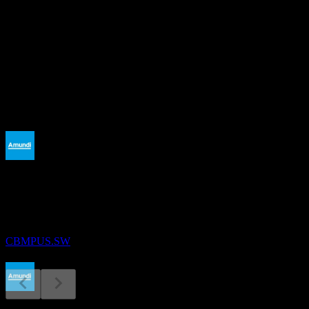
本益比
-
股息殖利率
3.09%
股息
2.88
即將到來
除息
9
DEC
Amundi MSCI Pacific ESG Broad Transition
UCITS Dist
預估
CBMPUS.SW
除息