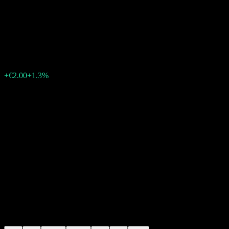
UBS MSCI China A SF UCITS
(USD) A-acc
€155.66
34
+€2.00
+1.3%
Friday 14:03