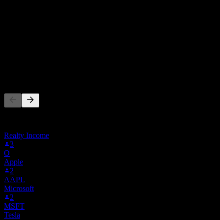
本益比
-
股息殖利率
-
股息
-
其他人也在關注
此清單是根據在 Stock Events 上追蹤 CHINA.MI 的使用者自選
建立的。這不是投資建議。
Realty Income
3
O
Apple
2
AAPL
Microsoft
2
MSFT
Tesla