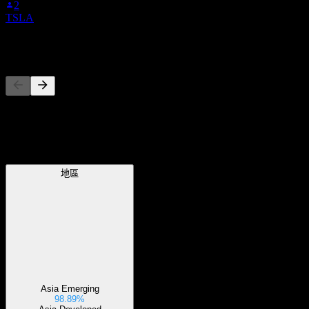
2
TSLA
競爭對手
此清單為基於近期市場事件的分析。並非投資建議。
地區
地區
Asia Emerging
98.89%