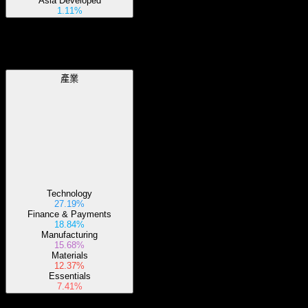
Asia Developed
1.11%
產業
產業
Technology
27.19%
Finance & Payments
18.84%
Manufacturing
15.68%
Materials
12.37%
Essentials
7.41%