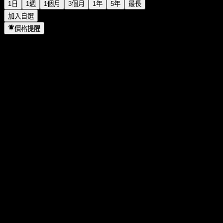
1日
1週
1個月
3個月
1年
5年
最長
加入自選
價格提醒
統計
當日最高
155.96
當日最低
155.33
52週高點
166.04
52週低點
118.3
成交量
806
平均成交量
1,643
市值
0