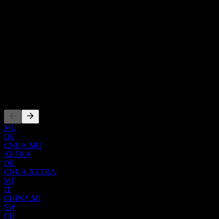
關於
NA
Show more...
執行長
ISIN
IE00BKFB6K94
上市
MU
DE
CNUA.MU
XETRA
DE
CNUA.XETRA
MI
IT
CHINA.MI
SW
CH