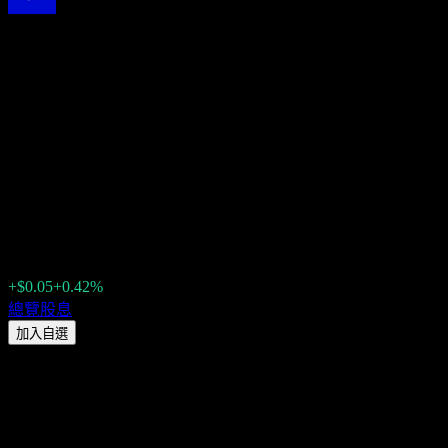
Invesco Select Risk:
Moderately Conservative
Investor Fund Class R
(CMARX) 2026 股息：歷史、
除息日 & 殖利率
$12.09
+$0.05
+0.42%
Friday 00:00
總覽
股息
加入自選
股息殖利率
2.59%
股息金額
$0.08
最新除息日