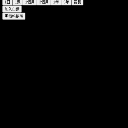
1日
1週
1個月
3個月
1年
5年
最長
加入自選
價格提醒
統計
當日最高
28.25
當日最低
28.14
52週高點
28.25
52週低點
24.35
成交量
749
平均成交量
2,121
市值
0