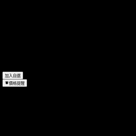
FAQ
Dimensional Global ex US Core Equity Market UCITS 今天的
股價是多少？
▼
Dimensional Global ex US Core Equity Market UCITS 的股票
代號是什麼？
▼
Dimensional Global ex US Core Equity Market UCITS 位於哪
個產業？
▼
Dimensional Global ex US Core Equity Market UCITS 何時完
成拆股？
▼
加入自選
價格提醒