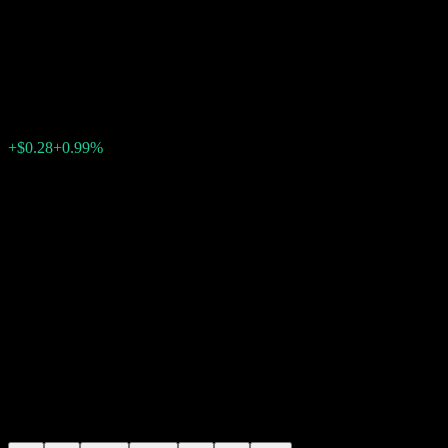
Dimensional Global ex US
Core Equity Market UCITS
$28.18
0
+$0.28
+0.99%
Friday 15:19