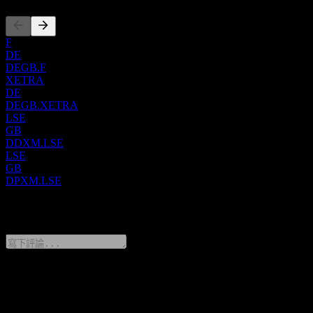
F
DE
DEGB.F
XETRA
DE
DEGB.XETRA
LSE
GB
DDXM.LSE
LSE
GB
DPXM.LSE
0 Comments
分享你的想法