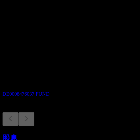
股息殖利率
2.29%
股息
1.11
即將到來
除息
2
MAR
27
Allianz Europazins A EUR
預估
DE0008476037.FUND
股息支付
2
股息
MAR
27