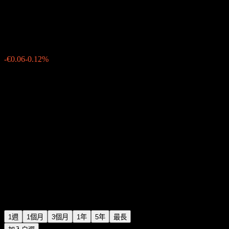
Allianz Europazins A EUR
€48.73
4
-€0.06
-0.12%
上週
1週
1個月
3個月
1年
5年
最長