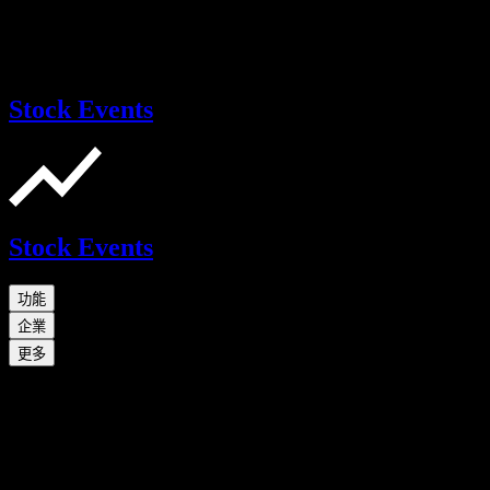
Stock Events
Stock Events
功能
企業
更多