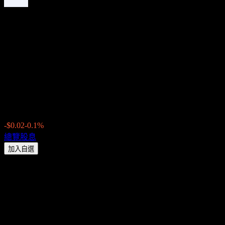
State Street SPDR Bloomberg
Emerging Markets Local Bond
(EBND) 2026 股息：歷史、除
息日 & 殖利率
$21.03
-$0.02
-0.1%
Thursday 00:00
總覽
股息
加入自選
股息殖利率
5.86%
股息金額
$0.10
最新除息日
9月 01, 2026