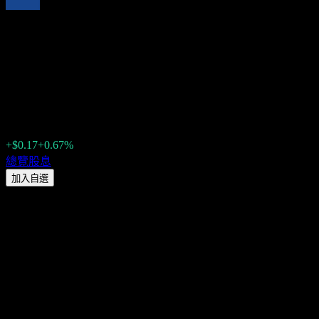
VanEck J.P. Morgan EM Local
Currency Bond (EMLC) 2026
股息：歷史、除息日 & 殖利率
$25.72
+$0.17
+0.67%
Friday 00:00
總覽
股息
加入自選
股息殖利率
6.17%
股息金額
$0.13
最新除息日
9月 01, 2026
最後派息日
9月 04, 2026