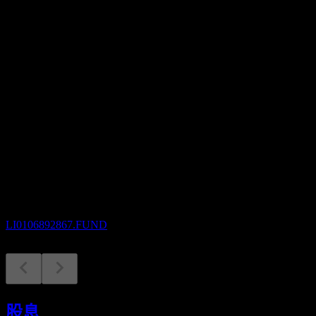
股息殖利率
5.29%
股息
49.2
即將到來
除息
6
AUG
27
LGT Funds SICAV - LGT Sustainable Bond
Fund Global (EUR) A
預估
LI0106892867.FUND
除息
7
股息
AUG
28