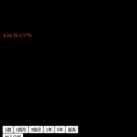
LGT Funds SICAV - LGT Susta
€930.05
0
-€34.39
-3.57%
上週
1週
1個月
3個月
1年
5年
最長